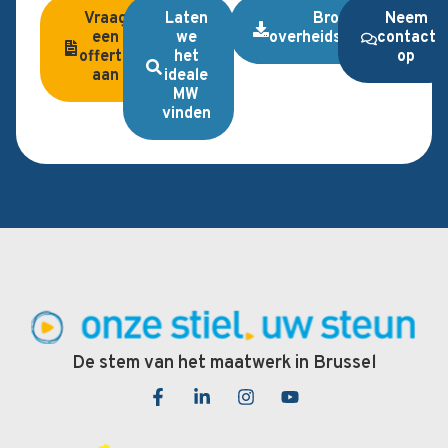
Vraag
Laten
Brochure
Neem
een
we
overheidsopdrachten
contact
offerte
het
op
aan
ideale
MW
vinden
De stem van het maatwerk in Brussel