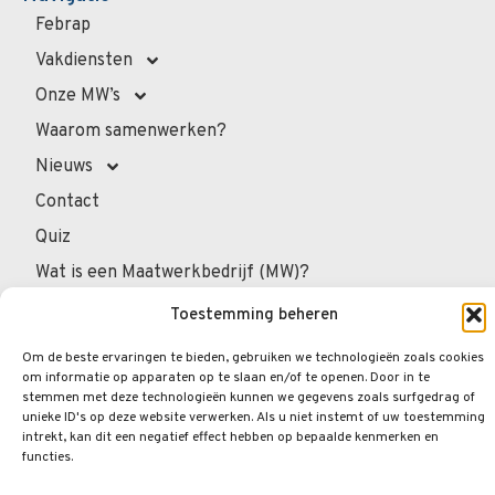
Febrap
Vakdiensten
Onze MW’s
Waarom samenwerken?
Nieuws
Contact
Quiz
Wat is een Maatwerkbedrijf (MW)?
Voor overheidsadministratie
Toestemming beheren
Voor de professionals
Om de beste ervaringen te bieden, gebruiken we technologieën zoals cookies
Voor privépersonen
om informatie op apparaten op te slaan en/of te openen. Door in te
stemmen met deze technologieën kunnen we gegevens zoals surfgedrag of
Veelgestelde vragen
unieke ID's op deze website verwerken. Als u niet instemt of uw toestemming
intrekt, kan dit een negatief effect hebben op bepaalde kenmerken en
functies.