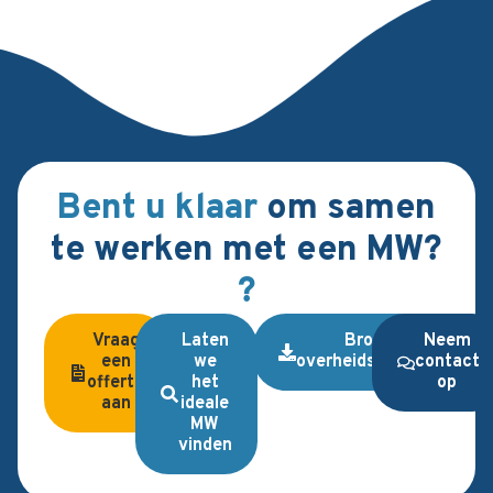
Bent u klaar
om samen
te werken met een MW?
?
Vraag
Laten
Brochure
Neem
een
we
overheidsopdrachten
contact
offerte
het
op
aan
ideale
MW
vinden