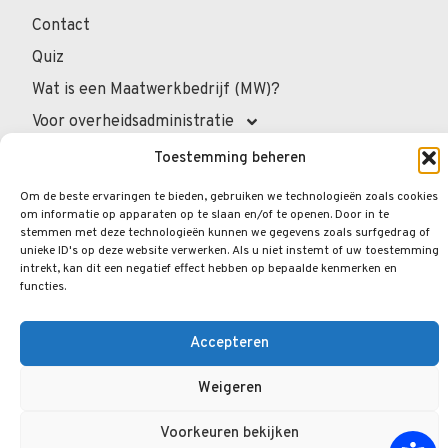
Contact
Quiz
Wat is een Maatwerkbedrijf (MW)?
Voor overheidsadministratie
Voor de professionals
Toestemming beheren
Voor privépersonen
Om de beste ervaringen te bieden, gebruiken we technologieën zoals cookies
om informatie op apparaten op te slaan en/of te openen. Door in te
Veelgestelde vragen
stemmen met deze technologieën kunnen we gegevens zoals surfgedrag of
unieke ID's op deze website verwerken. Als u niet instemt of uw toestemming
intrekt, kan dit een negatief effect hebben op bepaalde kenmerken en
functies.
© 2026.
Opengraphy
. Alle rechten voorbehouden.
Privacybeleid
Wettelijke Vermeldingen
Accepteren
Cookiebeleid
Weigeren
Voorkeuren bekijken