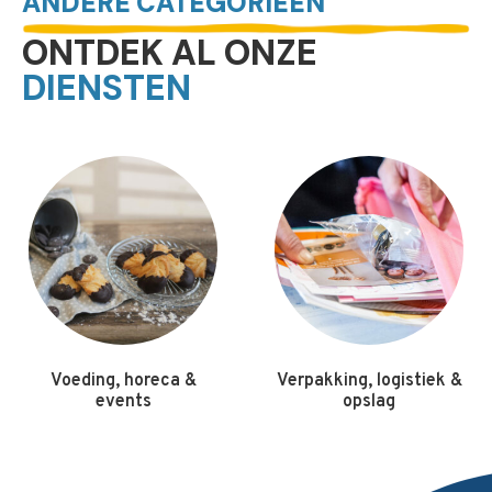
ANDERE CATEGORIEËN
ONTDEK AL ONZE
DIENSTEN
 &
Verpakking, logistiek &
Ambacht, circula
opslag
economie &
personalisati