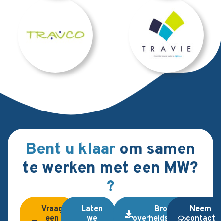
Bent u klaar
om samen
te werken met een MW?
?
Vraag
Laten
Brochure
Neem
een
we
overheidsopdrachten
contact