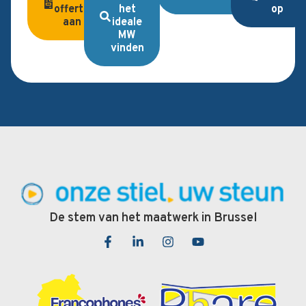
offerte
het
op
aan
ideale
MW
vinden
De stem van het maatwerk in Brussel