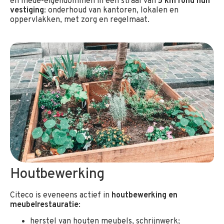
en mede-eigendommen in een straal van
5 km rond hun
vestiging
: onderhoud van kantoren, lokalen en
oppervlakken, met zorg en regelmaat.
Houtbewerking
Citeco is eveneens actief in
houtbewerking en
meubelrestauratie
:
herstel van houten meubels, schrijnwerk;