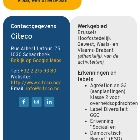
Vraag een offerte aan
Contactgegevens
Werkgebied
Brussels
Citeco
Hoofdstedelijk
Gewest, Waals- en
Rue Albert Latour, 75
Vlaams-Brabant
1030 Schaerbeek
(afhankelijk van de
Bekijk op Google Maps
activiteiten)
Tel:
+32 2 215 93 80
Erkenningen en
Website:
labels
http://www.citeco.be/
Agréation en G3
Email:
info@citeco.be
(aanplantingen)
klasse 2 voor
overheidsopdrachten
Label Diversiteit
GGC
Erkenning
“Sociaal en
Democratisch
Bedrijf” (ESD)