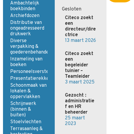
Ambachtelijk
boekbinden
Gesloten
Archiefdozen
Citeco zoekt
Distributie van
een
ongeadresseerd
directeur/dire
drukwerk
ctrice
13 maart 2026
Diverse
verpakking &
goederenbehandeling
Citeco zoekt
Inzameling van
een
boeken
begeleider
tuinier –
Personeelsversterking
Teamleider
Presentatierekken
3 maart 2025
Schoonmaak van
lokalen &
Gezocht :
oppervlakken
administratie
Schrijnwerk
f en HR
(binnen &
beheerder
buiten)
25 maart
Stoelvlechten
2023
Terrasaanleg &