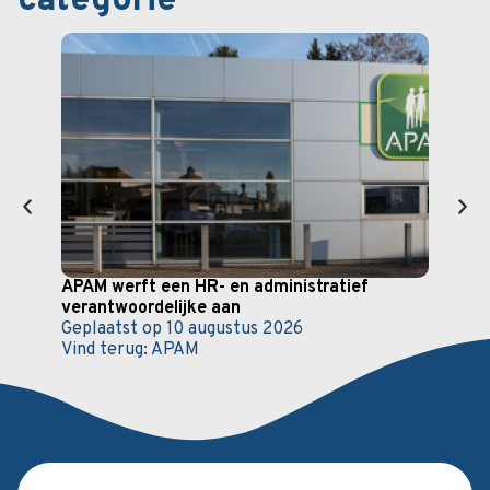
categorie
APAM werft een HR- en administratief
De G
verantwoordelijke aan
aan
Geplaatst op
10 augustus 2026
Gepl
Vind terug:
APAM
Vind 