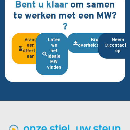
Bent u klaar
om samen
te werken met een MW?
?
Vraag
Laten
Brochure
Neem
een
we
overheidsopdrachten
contact
offerte
het
op
aan
ideale
MW
vinden