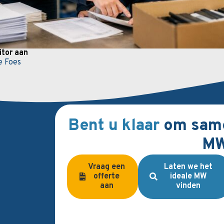
tor aan
e Foes
Bent u klaar
om same
M
Vraag een
Laten we het
offerte
ideale MW
aan
vinden