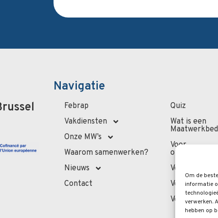
Navigatie
Brussel
Febrap
Quiz
Vakdiensten
Wat is een
Maatwerkbedr
Onze MW’s
Voor
Waarom samenwerken?
overheidsadmi
Nieuws
Voor de profe
Om de beste
Contact
Voor privépe
informatie 
technologieë
Veelgestelde
verwerken. A
hebben op b