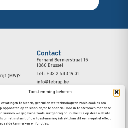
Contact
Fernand Bernierstraat 15
1060 Brussel
Tel : +32 2 543 19 31
ijf (MW)?
info@febrap.be
nistratie
Schrijf u in op de
Toestemming beheren
nieuwsbrief
ssionals
 ervaringen te bieden, gebruiken we technologieën zoals cookies om
rsonen
op apparaten op te slaan en/of te openen. Door in te stemmen met deze
n kunnen we gegevens zoals surfgedrag of unieke ID's op deze website
 vragen
ls u niet instemt of uw toestemming intrekt, kan dit een negatief effect
epaalde kenmerken en functies.