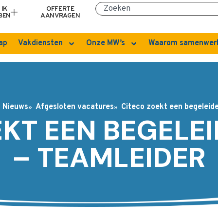
IK
OFFERTE
BEN
AANVRAGEN
ap
Vakdiensten
Onze MW’s
Waarom samenwer
Nieuws
Afgesloten vacatures
Citeco zoekt een begeleide
KT EEN BEGELEI
– TEAMLEIDER