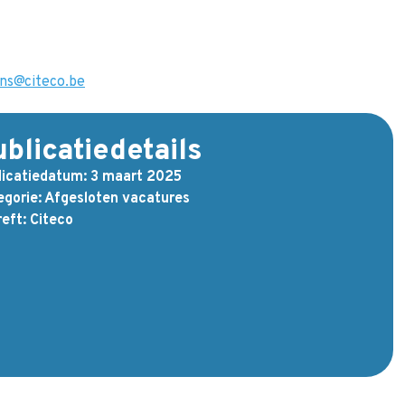
ans@citeco.be
blicatiedetails
licatiedatum:
3 maart 2025
gorie:
Afgesloten vacatures
eft:
Citeco