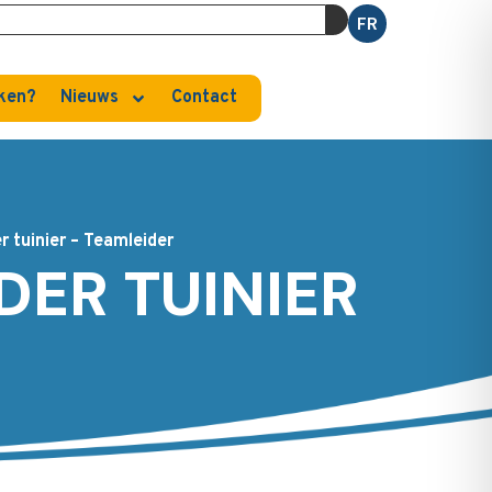
FR
ken?
Nieuws
Contact
r tuinier – Teamleider
DER TUINIER