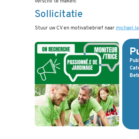
verschil te maken!
Sollicitatie
Stuur uw CV en motivatiebrief naar
michael.l
Pu
Pub
Cate
Betr