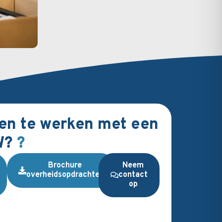
De boerderij Nos
Geplaatst op
9 a
n te werken met een
W?
?
Brochure
Neem
overheidsopdrachten
contact
op