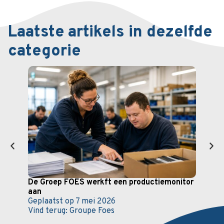
Laatste artikels in dezelfde
categorie
De Groep FOES werkft een productiemonitor
De b
aan
Admi
Geplaatst op
7 mei 2026
voor
Vind terug:
Groupe Foes
Gepl
Vind 