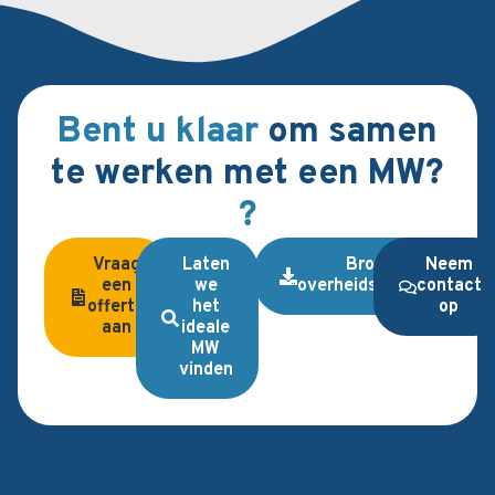
Bent u klaar
om samen
te werken met een MW?
?
Vraag
Laten
Brochure
Neem
een
we
overheidsopdrachten
contact
offerte
het
op
aan
ideale
MW
vinden