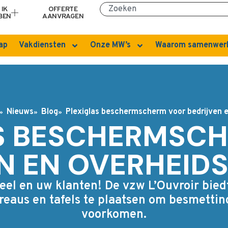
IK
OFFERTE
BEN
AANVRAGEN
ap
Vakdiensten
Onze MW’s
Waarom samenwer
Nieuws
Blog
Plexiglas beschermscherm voor bedrijven 
S BESCHERMSC
N EN OVERHEID
el en uw klanten! De vzw L’Ouvroir bie
eaus en tafels te plaatsen om besmettin
voorkomen.