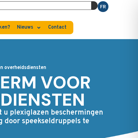
FR
ken?
Nieuws
Contact
en overheidsdiensten
HERM VOOR
SDIENSTEN
dt u plexiglazen beschermingen
g door speekseldruppels te