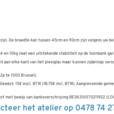
ijn. De breedte kan tussen 45cm en 90cm zijn volgens uw b
 4 en 10kg (wat een uitstekende stabiliteit op de toonbank gar
uit aan elke kant van het plexiglas maar kunnen zijdelings ve
2a te 1000 Brussel).
 Gewest: 15€ excl. BTW (18,15€ incl. BTW). Aangrenzende gemee
rt of met bewijs van bankoverschrijving BE06310070211922 (L’Ou
cteer het atelier op 0478 74 27