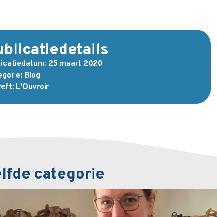
blicatiedetails
licatiedatum:
25 maart 2020
gorie:
Blog
eft:
L'Ouvroir
elfde categorie