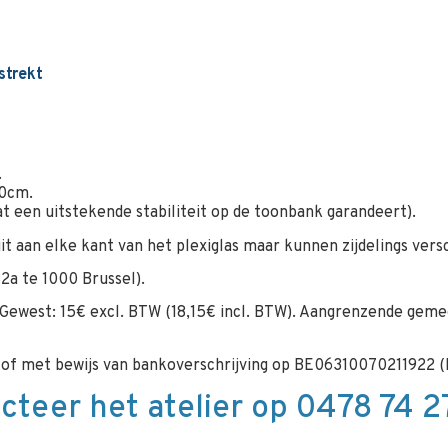
strekt
.
00cm.
t een uitstekende stabiliteit op de toonbank garandeert).
uit aan elke kant van het plexiglas maar kunnen zijdelings ver
2a te 1000 Brussel).
 Gewest: 15€ excl. BTW (18,15€ incl. BTW). Aangrenzende gemee
rt of met bewijs van bankoverschrijving op BE06310070211922 (
cteer het atelier op 0478 74 27