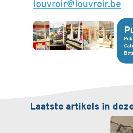
louvroir@louvroir.be
Pu
Pub
Cate
Betr
Laatste artikels in dez