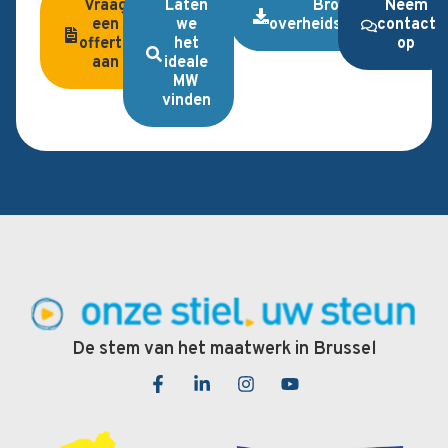
Vraag
Laten
Brochure
Neem
een
we
overheidsopdrachten
contact
offerte
het
op
aan
ideale
MW
vinden
De stem van het maatwerk in Brussel