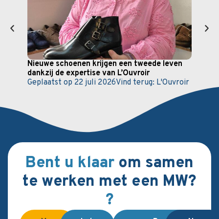
Nieuwe schoenen krijgen een tweede leven
Vade
dankzij de expertise van L’Ouvroir
bete
Geplaatst op
22 juli 2026
Vind terug:
L'Ouvroir
Gepl
Vind 
Serr
Bent u klaar
om samen
te werken met een MW?
?