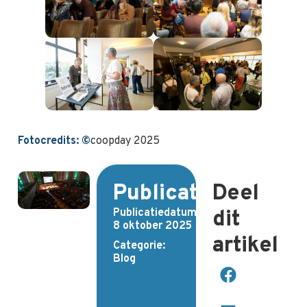
Fotocredits:
©
coopday 2025
Publicatiedetails
Deel
Publicatiedatum:
dit
8 oktober 2025
artikel
Categorie:
Blog