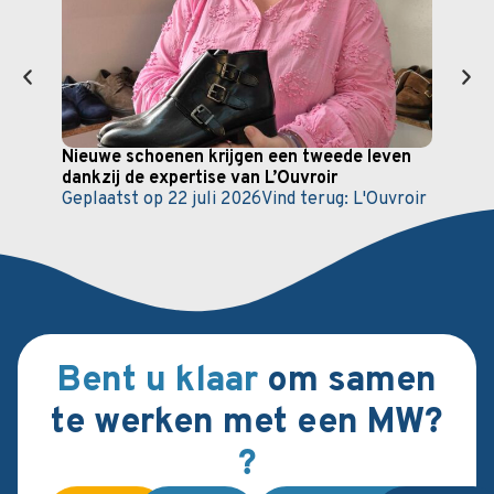
Nieuwe schoenen krijgen een tweede leven
Vade
dankzij de expertise van L’Ouvroir
bete
Geplaatst op
22 juli 2026
Vind terug:
L'Ouvroir
Gepl
Vind 
Serr
Bent u klaar
om samen
te werken met een MW?
?