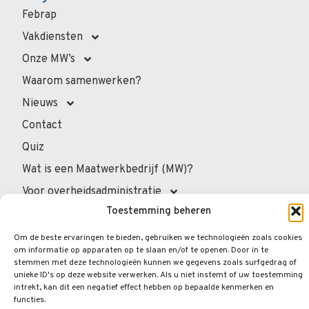
Febrap
Vakdiensten
Onze MW’s
Waarom samenwerken?
Nieuws
Contact
Quiz
Wat is een Maatwerkbedrijf (MW)?
Voor overheidsadministratie
Toestemming beheren
Voor de professionals
Voor privépersonen
Om de beste ervaringen te bieden, gebruiken we technologieën zoals cookies
om informatie op apparaten op te slaan en/of te openen. Door in te
Veelgestelde vragen
stemmen met deze technologieën kunnen we gegevens zoals surfgedrag of
unieke ID's op deze website verwerken. Als u niet instemt of uw toestemming
intrekt, kan dit een negatief effect hebben op bepaalde kenmerken en
functies.