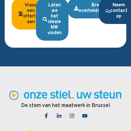
Vraag
Laten
Brochure
Neem
een
we
overheidsopdrachten
contact
offerte
het
op
aan
ideale
MW
vinden
De stem van het maatwerk in Brussel