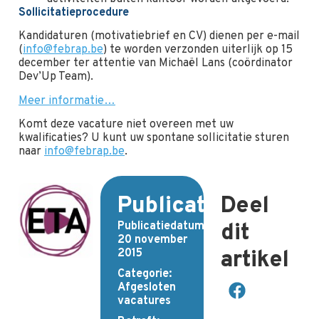
Sollicitatieprocedure
Kandidaturen (motivatiebrief en CV) dienen per e-mail
(
info@febrap.be
) te worden verzonden uiterlijk op 15
december ter attentie van Michaël Lans (coördinator
Dev’Up Team).
Meer informatie…
Komt deze vacature niet overeen met uw
kwalificaties? U kunt uw spontane sollicitatie sturen
naar
info@febrap.be
.
Publicatiedetails
Deel
Publicatiedatum:
dit
20 november
2015
artikel
Categorie:
Afgesloten
vacatures