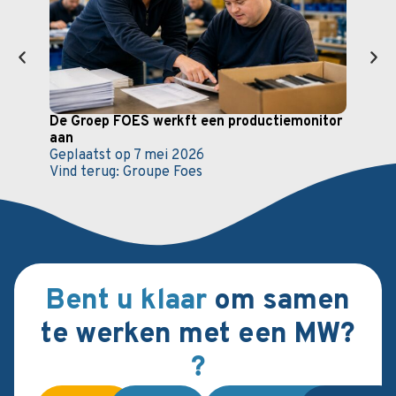
De Groep FOES werkft een productiemonitor
De b
aan
Admi
Geplaatst op
7 mei 2026
voor
Vind terug:
Groupe Foes
Gepl
Vind 
Bent u klaar
om samen
te werken met een MW?
?