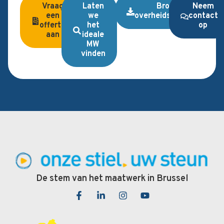
Vraag
Laten
Brochure
Neem
een
we
overheidsopdrachten
contact
offerte
het
op
aan
ideale
MW
vinden
De stem van het maatwerk in Brussel