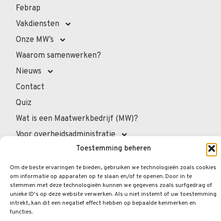
Febrap
Vakdiensten
Onze MW’s
Waarom samenwerken?
Nieuws
Contact
Quiz
Wat is een Maatwerkbedrijf (MW)?
Voor overheidsadministratie
Toestemming beheren
Voor de professionals
Voor privépersonen
Om de beste ervaringen te bieden, gebruiken we technologieën zoals cookies
om informatie op apparaten op te slaan en/of te openen. Door in te
Veelgestelde vragen
stemmen met deze technologieën kunnen we gegevens zoals surfgedrag of
unieke ID's op deze website verwerken. Als u niet instemt of uw toestemming
intrekt, kan dit een negatief effect hebben op bepaalde kenmerken en
functies.