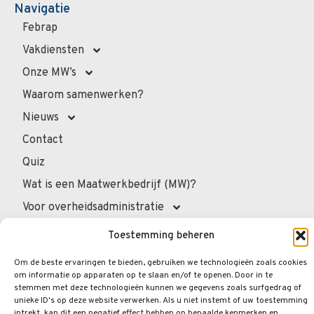
Navigatie
Febrap
Vakdiensten
Onze MW’s
Waarom samenwerken?
Nieuws
Contact
Quiz
Wat is een Maatwerkbedrijf (MW)?
Voor overheidsadministratie
Voor de professionals
Toestemming beheren
Voor privépersonen
Om de beste ervaringen te bieden, gebruiken we technologieën zoals cookies
Veelgestelde vragen
om informatie op apparaten op te slaan en/of te openen. Door in te
stemmen met deze technologieën kunnen we gegevens zoals surfgedrag of
unieke ID's op deze website verwerken. Als u niet instemt of uw toestemming
intrekt, kan dit een negatief effect hebben op bepaalde kenmerken en