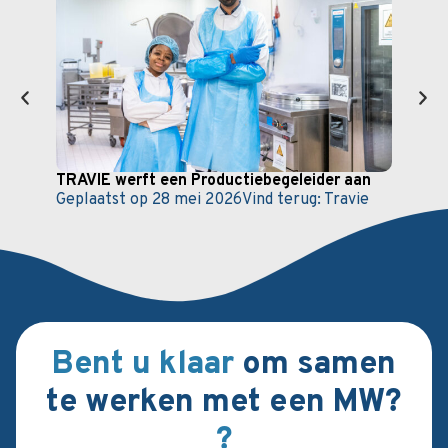
TRAVIE werft een Productiebegeleider aan
Sect
Geplaatst op
28 mei 2026
Vind terug:
Travie
scho
Gepl
Bent u klaar
om samen
te werken met een MW?
?