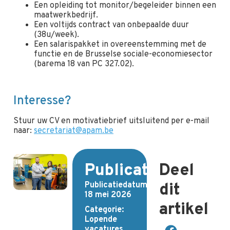
Een opleiding tot monitor/begeleider binnen een
maatwerkbedrijf.
Een voltijds contract van onbepaalde duur
(38u/week).
Een salarispakket in overeenstemming met de
functie en de Brusselse sociale-economiesector
(barema 18 van PC 327.02).
Interesse?
Stuur uw CV en motivatiebrief uitsluitend per e-mail
naar:
secretariat@apam.be
Publicatiedetails
Deel
Publicatiedatum:
dit
18 mei 2026
artikel
Categorie:
Lopende
vacatures