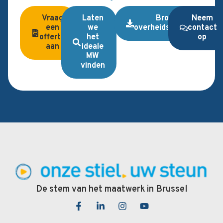
Vraag
Laten
Brochure
Neem
een
we
overheidsopdrachten
contact
offerte
het
op
aan
ideale
MW
vinden
De stem van het maatwerk in Brussel