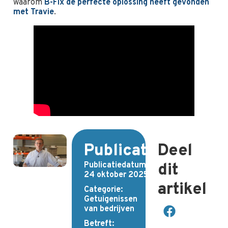
waarom
B-Fix de perfecte oplossing heeft gevonden
met Travie
.
Publicatiedetails
Deel
Publicatiedatum:
dit
24 oktober 2025
artikel
Categorie:
Getuigenissen
van bedrijven
Betreft: