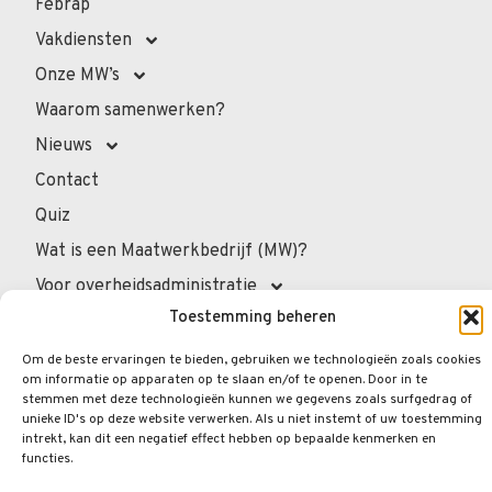
Febrap
Vakdiensten
Onze MW’s
Waarom samenwerken?
Nieuws
Contact
Quiz
Wat is een Maatwerkbedrijf (MW)?
Voor overheidsadministratie
Toestemming beheren
Voor de professionals
Voor privépersonen
Om de beste ervaringen te bieden, gebruiken we technologieën zoals cookies
om informatie op apparaten op te slaan en/of te openen. Door in te
Veelgestelde vragen
stemmen met deze technologieën kunnen we gegevens zoals surfgedrag of
unieke ID's op deze website verwerken. Als u niet instemt of uw toestemming
intrekt, kan dit een negatief effect hebben op bepaalde kenmerken en
functies.