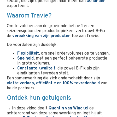
sector, die zijn oplossingen naar meer dan
30 landen
exporteert.
Waarom Travie?
Om te voldoen aan de groeiende behoeften en
seizoensgebonden productiepieken, vertrouwt B-Fix
de
verpakking van zijn producten
toe aan Travie.
De voordelen zijn duidelijk:
Flexibiliteit
, om snel ordervolumes op te vangen,
Snelheid
, met een perfect beheerste productie
in grote volumes,
Constante kwaliteit
, die zowel B-Fix als zijn
eindklanten tevreden stelt.
Een samenwerking die zich onderscheidt door zijn
vlotte verloop, efficiëntie en 100% tevredenheid
van
beide partners.
Ontdek hun getuigenis
→ In deze video deelt
Quentin van Winckel
de
achtergrond van deze samenwerking en legt hij uit