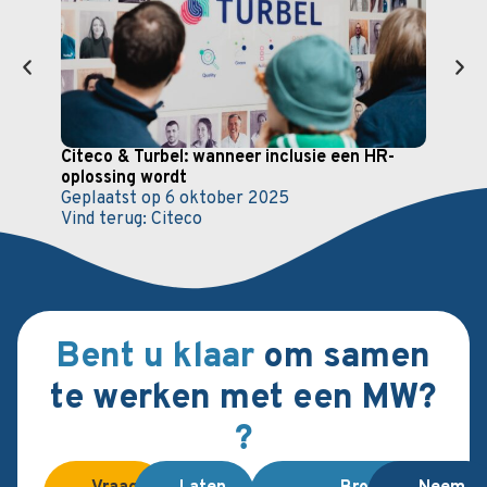
Citeco & Turbel: wanneer inclusie een HR-
EFa
oplossing wordt
Gepl
Geplaatst op
6 oktober 2025
Vind 
Vind terug:
Citeco
Bent u klaar
om samen
te werken met een MW?
?