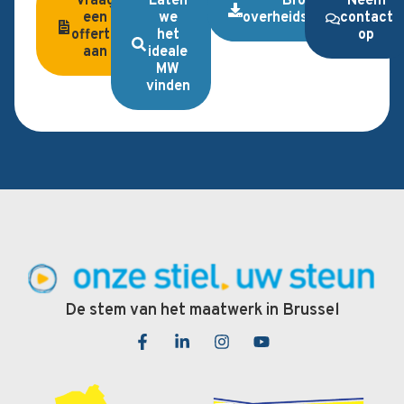
Vraag
Laten
Brochure
Neem
een
we
overheidsopdrachten
contact
offerte
het
op
aan
ideale
MW
vinden
De stem van het maatwerk in Brussel