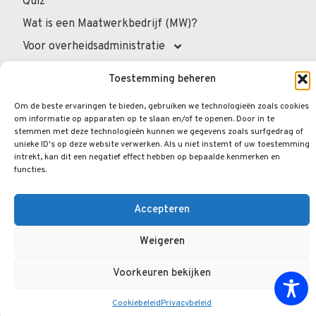
Quiz
Wat is een Maatwerkbedrijf (MW)?
Voor overheidsadministratie
Voor de professionals
Toestemming beheren
Voor privépersonen
Om de beste ervaringen te bieden, gebruiken we technologieën zoals cookies
Veelgestelde vragen
om informatie op apparaten op te slaan en/of te openen. Door in te
stemmen met deze technologieën kunnen we gegevens zoals surfgedrag of
unieke ID's op deze website verwerken. Als u niet instemt of uw toestemming
intrekt, kan dit een negatief effect hebben op bepaalde kenmerken en
functies.
© 2026.
Opengraphy
. Alle rechten voorbehouden.
Privacybeleid
Wettelijke Vermeldingen
Accepteren
Cookiebeleid
Weigeren
Voorkeuren bekijken
Cookiebeleid
Privacybeleid