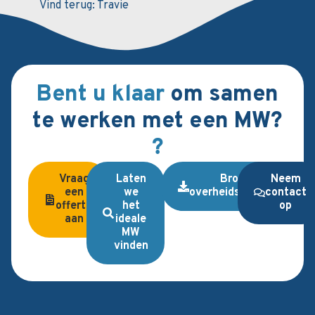
Vind terug:
Travie
Vind 
Bent u klaar
om samen
te werken met een MW?
?
Vraag
Laten
Brochure
Neem
een
we
overheidsopdrachten
contact
offerte
het
op
aan
ideale
MW
vinden