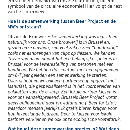
eerste bier gemaakt van onverkocht brood, nu een
symbool van de circulaire economie! Hier volgt de rest
van het interview.
Hoe is de samenwerking tussen Beer Project en de
MW’s ontstaan?
Olivier de Brauwere:
De samenwerking was logisch en
natuurlijk voor ons. Onze brouwerij is in Brussel en,
gezien onze omvang, zijn veel zaken zeer “handmatig”
zoals het aanbrengen van clips op flessen. We kenden
Travie van naam omdat het een belangrijke speler is in
Brussel voor de tewerkstelling van personen met een
handicap. We hebben dus contact met hen opgenomen
om 6-7 jaar geleden een samenwerking te starten.
Daarna hebben we ook een partnerschap opgezet met
Manufast, die gespecialiseerd is in het voorbereiden van
pakketten voor de e-shop. Een lokale partner kiezen is
voor ons vanzelfsprekend. Brussels Beer Project wordt
deels gefinancierd door crowdfunding (“Beer for Life”),
waardoor mensen jaarlijks 12 gratis bieren krijgen voor
hun levenslange bijdrage. Door te kiezen voor lokale
partners verkleinen we ook onze ecologische voetafdruk.
Wat houdt deze samenwerking precies in? Wat doen