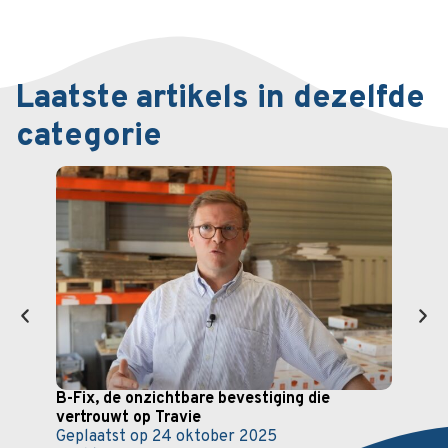
Laatste artikels in dezelfde
categorie
B-Fix, de onzichtbare bevestiging die
Cite
vertrouwt op Travie
oplo
Geplaatst op
24 oktober 2025
Gepl