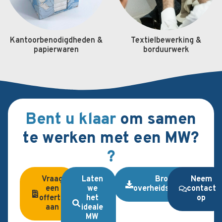
Kantoorbenodigdheden &
Textielbewerking &
papierwaren
borduurwerk
Bent u klaar
om samen
te werken met een MW?
?
Vraag
Laten
Brochure
Neem
een
we
overheidsopdrachten
contact
offerte
het
op
aan
ideale
MW