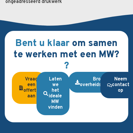
ongeadresseerd drukwerk
Bent u klaar
om samen
te werken met een MW?
?
Vraag
Laten
Brochure
Neem
een
we
overheidsopdrachten
contact
offerte
het
op
aan
ideale
MW
vinden