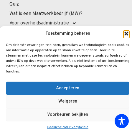
Quiz
Wat is een Maatwerkbedrijf (MW)?
Voor overheidsadministratie
Voor de professionals
Toestemming beheren
Voor privépersonen
Om de beste ervaringen te bieden, gebruiken we technologieën zoals cookies
om informatie op apparaten op te slaan en/of te openen. Door in te
Veelgestelde vragen
stemmen met deze technologieën kunnen we gegevens zoals surfgedrag of
unieke ID's op deze website verwerken. Als u niet instemt of uw toestemming
intrekt, kan dit een negatief effect hebben op bepaalde kenmerken en
functies.
© 2026.
Opengraphy
. Alle rechten voorbehouden.
Privacybeleid
Wettelijke Vermeldingen
Accepteren
Cookiebeleid
Weigeren
Voorkeuren bekijken
Cookiebeleid
Privacybeleid