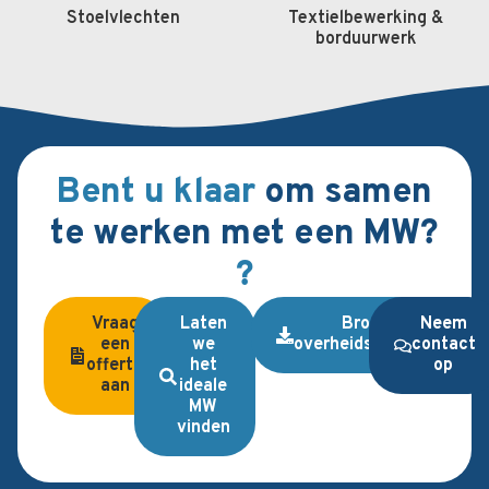
Stoelvlechten
Textielbewerking &
borduurwerk
Bent u klaar
om samen
te werken met een MW?
?
Vraag
Laten
Brochure
Neem
een
we
overheidsopdrachten
contact
offerte
het
op
aan
ideale
MW
vinden