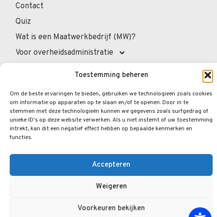
Contact
Quiz
Wat is een Maatwerkbedrijf (MW)?
Voor overheidsadministratie
Voor de professionals
Toestemming beheren
Voor privépersonen
Om de beste ervaringen te bieden, gebruiken we technologieën zoals cookies
Veelgestelde vragen
om informatie op apparaten op te slaan en/of te openen. Door in te
stemmen met deze technologieën kunnen we gegevens zoals surfgedrag of
unieke ID's op deze website verwerken. Als u niet instemt of uw toestemming
intrekt, kan dit een negatief effect hebben op bepaalde kenmerken en
functies.
© 2026.
Opengraphy
. Alle rechten voorbehouden.
Privacybeleid
Wettelijke Vermeldingen
Accepteren
Cookiebeleid
Weigeren
Voorkeuren bekijken