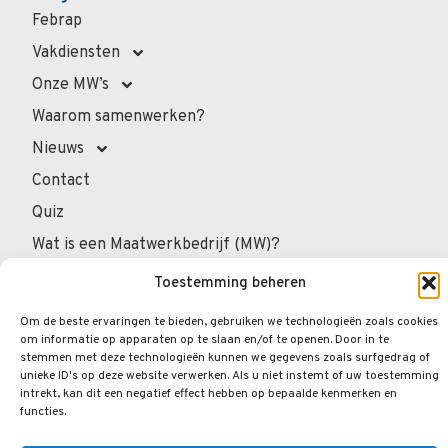
Febrap
Vakdiensten
Onze MW’s
Waarom samenwerken?
Nieuws
Contact
Quiz
Wat is een Maatwerkbedrijf (MW)?
Voor overheidsadministratie
Toestemming beheren
Voor de professionals
Om de beste ervaringen te bieden, gebruiken we technologieën zoals cookies
Voor privépersonen
om informatie op apparaten op te slaan en/of te openen. Door in te
stemmen met deze technologieën kunnen we gegevens zoals surfgedrag of
Veelgestelde vragen
unieke ID's op deze website verwerken. Als u niet instemt of uw toestemming
intrekt, kan dit een negatief effect hebben op bepaalde kenmerken en
functies.