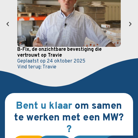
B-Fix, de onzichtbare bevestiging die
Cite
vertrouwt op Travie
oplo
Geplaatst op
24 oktober 2025
Gepl
Vind terug:
Travie
Vind 
Bent u klaar
om samen
te werken met een MW?
?