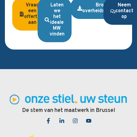
Vraag
Laten
Brochure
Neem
een
we
overheidsopdrachten
contact
offerte
het
op
aan
ideale
MW
vinden
De stem van het maatwerk in Brussel