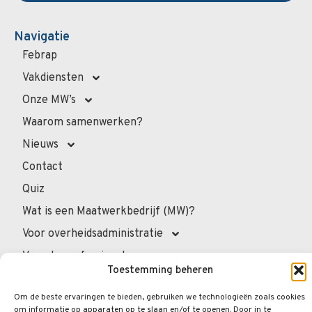
Navigatie
Febrap
Vakdiensten
Onze MW’s
Waarom samenwerken?
Nieuws
Contact
Quiz
Wat is een Maatwerkbedrijf (MW)?
Voor overheidsadministratie
Voor de professionals
Toestemming beheren
Voor privépersonen
Om de beste ervaringen te bieden, gebruiken we technologieën zoals cookies
Veelgestelde vragen
om informatie op apparaten op te slaan en/of te openen. Door in te