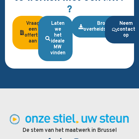
?
Vraag
Laten
Brochure
Neem
een
we
overheidsopdrachten
contact
offerte
het
op
aan
ideale
MW
vinden
De stem van het maatwerk in Brussel