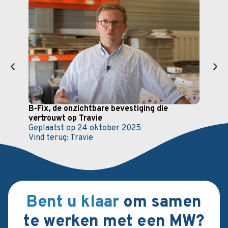
B-Fix, de onzichtbare bevestiging die
Cite
vertrouwt op Travie
oplo
Geplaatst op
24 oktober 2025
Gepl
Vind terug:
Travie
Vind 
Bent u klaar
om samen
te werken met een MW?