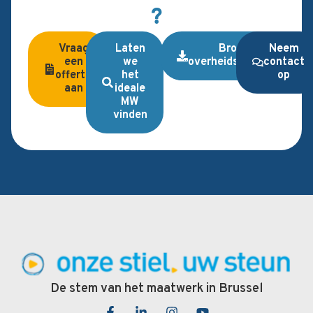
?
Vraag
Laten
Brochure
Neem
een
we
overheidsopdrachten
contact
offerte
het
op
aan
ideale
MW
vinden
De stem van het maatwerk in Brussel