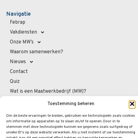
Navigatie
Febrap
Vakdiensten
Onze MW’s
Waarom samenwerken?
Nieuws
Contact
Quiz
Wat is een Maatwerkbedrijf (MW)?
Voor overheidsadministratie
Toestemming beheren
Voor de professionals
Om de beste ervaringen te bieden, gebruiken we technologieën zoals cookies
Voor privépersonen
om informatie op apparaten op te slaan en/of te openen. Door in te
stemmen met deze technologieën kunnen we gegevens zoals surfgedrag of
Veelgestelde vragen
unieke ID's op deze website verwerken. Als u niet instemt of uw toestemming